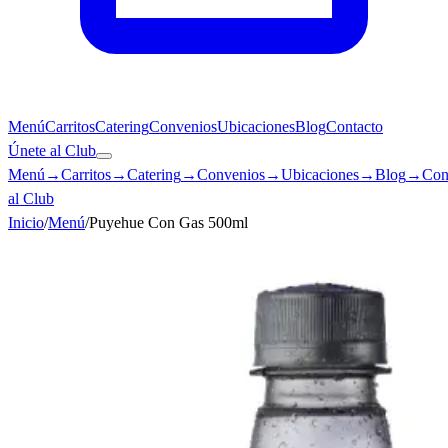
Menú
Carritos
Catering
Convenios
Ubicaciones
Blog
Contacto
Únete al Club
Menú
→
Carritos
→
Catering
→
Convenios
→
Ubicaciones
→
Blog
→
Con
al Club
Inicio
/
Menú
/
Puyehue Con Gas 500ml