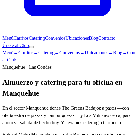
Menú
Carritos
Catering
Convenios
Ubicaciones
Blog
Contacto
Únete al Club
Menú
→
Carritos
→
Catering
→
Convenios
→
Ubicaciones
→
Blog
→
Con
al Club
Manquehue · Las Condes
Almuerzo y catering para tu oficina en
Manquehue
En el sector Manquehue tienes The Greens Badajoz a pasos —con
oferta extra de pizzas y hamburguesas— y Los Militares cerca, para
almorzar saludable hecho hoy. Y llevamos catering a tu oficina.
Entre el Metro Manquehue y la calle Badajoz, zona de oficinas y