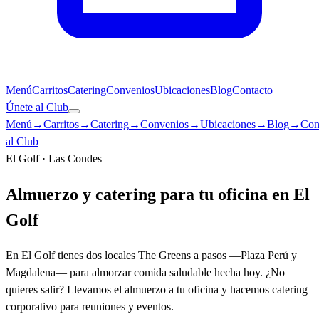
Menú
Carritos
Catering
Convenios
Ubicaciones
Blog
Contacto
Únete al Club
Menú
→
Carritos
→
Catering
→
Convenios
→
Ubicaciones
→
Blog
→
Con
al Club
El Golf · Las Condes
Almuerzo y catering para tu oficina en
El
Golf
En El Golf tienes dos locales The Greens a pasos —Plaza Perú y
Magdalena— para almorzar comida saludable hecha hoy. ¿No
quieres salir? Llevamos el almuerzo a tu oficina y hacemos catering
corporativo para reuniones y eventos.