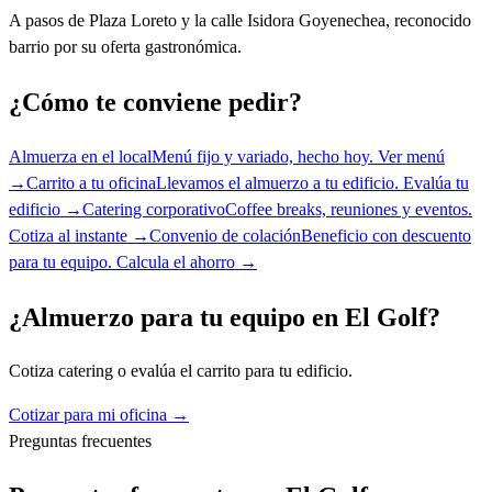
A pasos de Plaza Loreto y la calle Isidora Goyenechea, reconocido
barrio por su oferta gastronómica.
¿Cómo te conviene pedir?
Almuerza en el local
Menú fijo y variado, hecho hoy.
Ver menú
→
Carrito a tu oficina
Llevamos el almuerzo a tu edificio.
Evalúa tu
edificio →
Catering corporativo
Coffee breaks, reuniones y eventos.
Cotiza al instante →
Convenio de colación
Beneficio con descuento
para tu equipo.
Calcula el ahorro →
¿Almuerzo para tu equipo en
El Golf
?
Cotiza catering o evalúa el carrito para tu edificio.
Cotizar para mi oficina →
Preguntas frecuentes