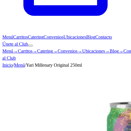
Menú
Carritos
Catering
Convenios
Ubicaciones
Blog
Contacto
Únete al Club
Menú
→
Carritos
→
Catering
→
Convenios
→
Ubicaciones
→
Blog
→
Con
al Club
Inicio
/
Menú
/
Yari Millenary Original 250ml