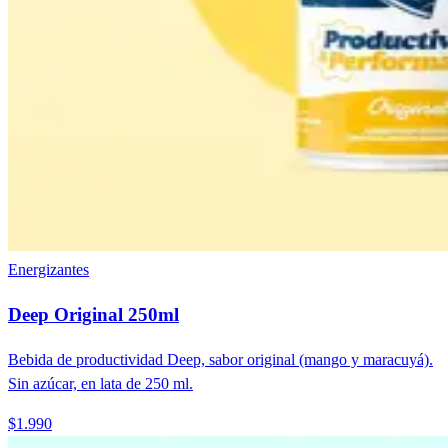
Energizantes
Deep Original 250ml
Bebida de productividad Deep, sabor original (mango y maracuyá).
Sin azúcar, en lata de 250 ml.
$1.990