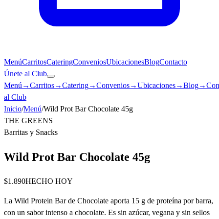
Menú
Carritos
Catering
Convenios
Ubicaciones
Blog
Contacto
Únete al Club
Menú
→
Carritos
→
Catering
→
Convenios
→
Ubicaciones
→
Blog
→
Con
al Club
Inicio
/
Menú
/
Wild Prot Bar Chocolate 45g
THE GREENS
Barritas y Snacks
Wild Prot Bar Chocolate 45g
$1.890
HECHO HOY
La Wild Protein Bar de Chocolate aporta 15 g de proteína por barra,
con un sabor intenso a chocolate. Es sin azúcar, vegana y sin sellos