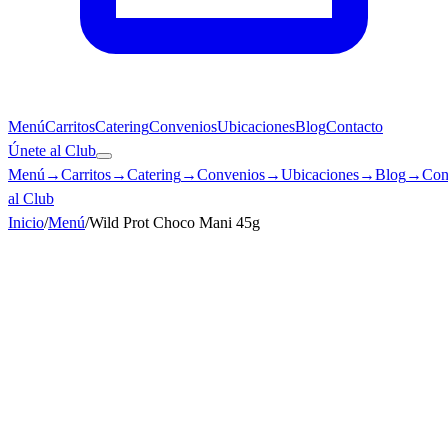
Menú
Carritos
Catering
Convenios
Ubicaciones
Blog
Contacto
Únete al Club
Menú
→
Carritos
→
Catering
→
Convenios
→
Ubicaciones
→
Blog
→
Con
al Club
Inicio
/
Menú
/
Wild Prot Choco Mani 45g