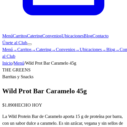
Menú
Carritos
Catering
Convenios
Ubicaciones
Blog
Contacto
Únete al Club
Menú
→
Carritos
→
Catering
→
Convenios
→
Ubicaciones
→
Blog
→
Con
al Club
Inicio
/
Menú
/
Wild Prot Bar Caramelo 45g
THE GREENS
Barritas y Snacks
Wild Prot Bar Caramelo 45g
$1.890
HECHO HOY
La Wild Protein Bar de Caramelo aporta 15 g de proteína por barra,
con un sabor dulce a caramelo. Es sin azúcar, vegana y sin sellos de