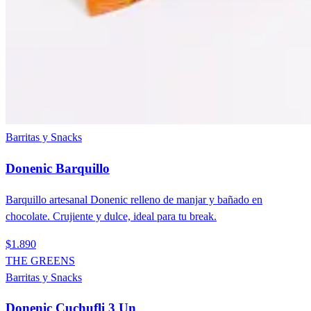
Barritas y Snacks
Donenic Barquillo
Barquillo artesanal Donenic relleno de manjar y bañado en
chocolate. Crujiente y dulce, ideal para tu break.
$1.890
THE GREENS
Barritas y Snacks
Donenic Cuchufli 3 Un