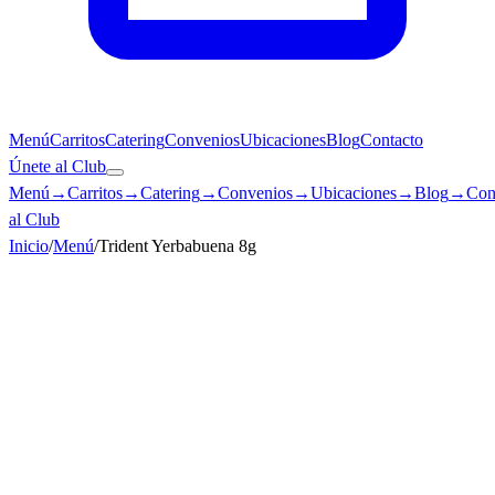
Menú
Carritos
Catering
Convenios
Ubicaciones
Blog
Contacto
Únete al Club
Menú
→
Carritos
→
Catering
→
Convenios
→
Ubicaciones
→
Blog
→
Con
al Club
Inicio
/
Menú
/
Trident Yerbabuena 8g