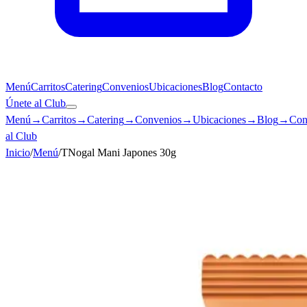
Menú
Carritos
Catering
Convenios
Ubicaciones
Blog
Contacto
Únete al Club
Menú
→
Carritos
→
Catering
→
Convenios
→
Ubicaciones
→
Blog
→
Con
al Club
Inicio
/
Menú
/
TNogal Mani Japones 30g