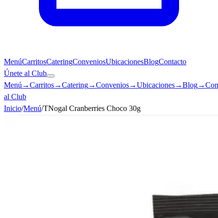
Menú
Carritos
Catering
Convenios
Ubicaciones
Blog
Contacto
Únete al Club
Menú
→
Carritos
→
Catering
→
Convenios
→
Ubicaciones
→
Blog
→
Con
al Club
Inicio
/
Menú
/
TNogal Cranberries Choco 30g