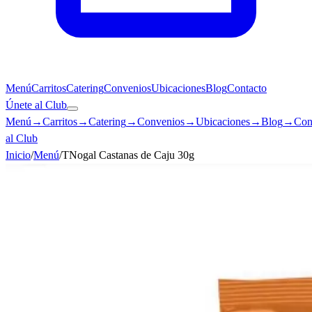
Menú
Carritos
Catering
Convenios
Ubicaciones
Blog
Contacto
Únete al Club
Menú
→
Carritos
→
Catering
→
Convenios
→
Ubicaciones
→
Blog
→
Con
al Club
Inicio
/
Menú
/
TNogal Castanas de Caju 30g