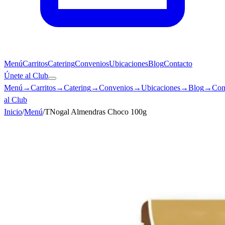
Menú
Carritos
Catering
Convenios
Ubicaciones
Blog
Contacto
Únete al Club
Menú
→
Carritos
→
Catering
→
Convenios
→
Ubicaciones
→
Blog
→
Con
al Club
Inicio
/
Menú
/
TNogal Almendras Choco 100g