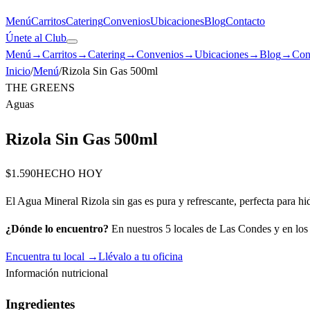
Menú
Carritos
Catering
Convenios
Ubicaciones
Blog
Contacto
Únete al Club
Menú
→
Carritos
→
Catering
→
Convenios
→
Ubicaciones
→
Blog
→
Con
Inicio
/
Menú
/
Rizola Sin Gas 500ml
THE GREENS
Aguas
Rizola Sin Gas 500ml
$1.590
HECHO HOY
El Agua Mineral Rizola sin gas es pura y refrescante, perfecta para hi
¿Dónde lo encuentro?
En nuestros 5 locales de Las Condes y en los c
Encuentra tu local →
Llévalo a tu oficina
Información nutricional
Ingredientes