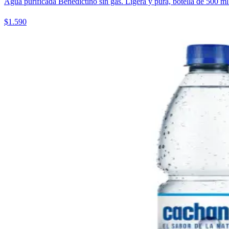
Agua purificada Benedictino sin gas. Ligera y pura, botella de 500 ml
$1.590