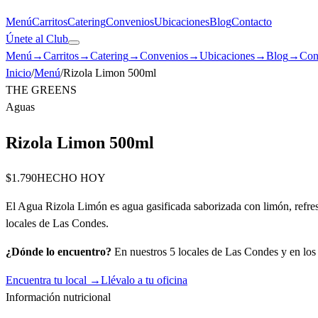
Menú
Carritos
Catering
Convenios
Ubicaciones
Blog
Contacto
Únete al Club
Menú
→
Carritos
→
Catering
→
Convenios
→
Ubicaciones
→
Blog
→
Con
Inicio
/
Menú
/
Rizola Limon 500ml
THE GREENS
Aguas
Rizola Limon 500ml
$1.790
HECHO HOY
El Agua Rizola Limón es agua gasificada saborizada con limón, refres
locales de Las Condes.
¿Dónde lo encuentro?
En nuestros 5 locales de Las Condes y en los c
Encuentra tu local →
Llévalo a tu oficina
Información nutricional