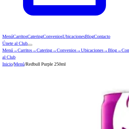
Menú
Carritos
Catering
Convenios
Ubicaciones
Blog
Contacto
Únete al Club
Menú
→
Carritos
→
Catering
→
Convenios
→
Ubicaciones
→
Blog
→
Con
al Club
Inicio
/
Menú
/
Redbull Purple 250ml