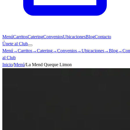
Menú
Carritos
Catering
Convenios
Ubicaciones
Blog
Contacto
Únete al Club
Menú
→
Carritos
→
Catering
→
Convenios
→
Ubicaciones
→
Blog
→
Con
al Club
Inicio
/
Menú
/
La Mend Queque Limon