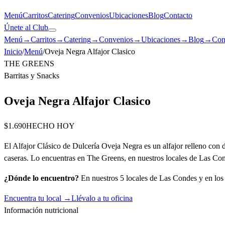
Menú
Carritos
Catering
Convenios
Ubicaciones
Blog
Contacto
Únete al Club
Menú
→
Carritos
→
Catering
→
Convenios
→
Ubicaciones
→
Blog
→
Con
Inicio
/
Menú
/
Oveja Negra Alfajor Clasico
THE GREENS
Barritas y Snacks
Oveja Negra Alfajor Clasico
$1.690
HECHO HOY
El Alfajor Clásico de Dulcería Oveja Negra es un alfajor relleno con
caseras. Lo encuentras en The Greens, en nuestros locales de Las Co
¿Dónde lo encuentro?
En nuestros 5 locales de Las Condes y en los c
Encuentra tu local →
Llévalo a tu oficina
Información nutricional