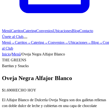
Menú
Carritos
Catering
Convenios
Ubicaciones
Blog
Contacto
Únete al Club
Menú
→
Carritos
→
Catering
→
Convenios
→
Ubicaciones
→
Blog
→
Con
al Club
Inicio
/
Menú
/
Oveja Negra Alfajor Blanco
THE GREENS
Barritas y Snacks
Oveja Negra Alfajor Blanco
$1.690
HECHO HOY
El Alfajor Blanco de Dulcería Oveja Negra son dos galletas rellenas
con doble dulce de leche y cubiertas en una capa de chocolate