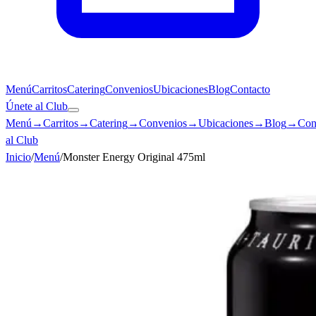
Menú
Carritos
Catering
Convenios
Ubicaciones
Blog
Contacto
Únete al Club
Menú
→
Carritos
→
Catering
→
Convenios
→
Ubicaciones
→
Blog
→
Con
al Club
Inicio
/
Menú
/
Monster Energy Original 475ml