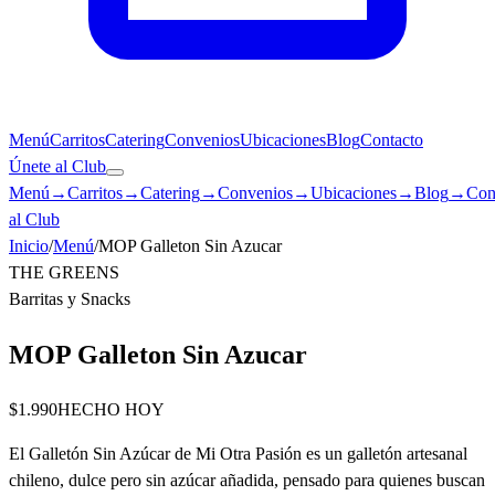
Menú
Carritos
Catering
Convenios
Ubicaciones
Blog
Contacto
Únete al Club
Menú
→
Carritos
→
Catering
→
Convenios
→
Ubicaciones
→
Blog
→
Con
al Club
Inicio
/
Menú
/
MOP Galleton Sin Azucar
THE GREENS
Barritas y Snacks
MOP Galleton Sin Azucar
$1.990
HECHO HOY
El Galletón Sin Azúcar de Mi Otra Pasión es un galletón artesanal
chileno, dulce pero sin azúcar añadida, pensado para quienes buscan