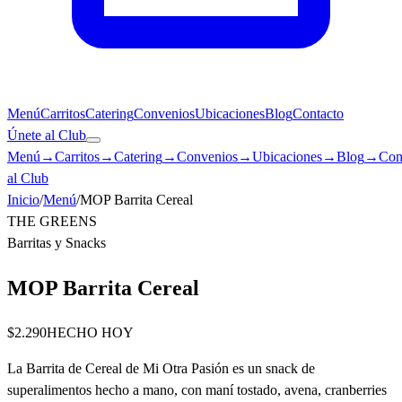
Menú
Carritos
Catering
Convenios
Ubicaciones
Blog
Contacto
Únete al Club
Menú
→
Carritos
→
Catering
→
Convenios
→
Ubicaciones
→
Blog
→
Con
al Club
Inicio
/
Menú
/
MOP Barrita Cereal
THE GREENS
Barritas y Snacks
MOP Barrita Cereal
$2.290
HECHO HOY
La Barrita de Cereal de Mi Otra Pasión es un snack de
superalimentos hecho a mano, con maní tostado, avena, cranberries