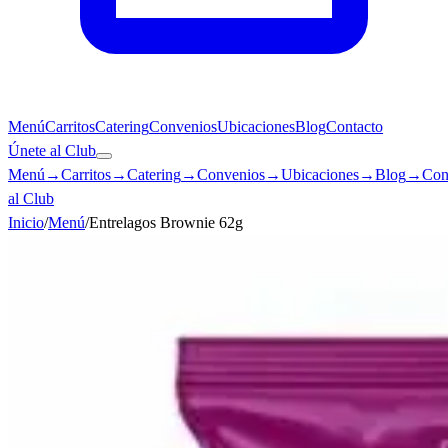
Menú
Carritos
Catering
Convenios
Ubicaciones
Blog
Contacto
Únete al Club
Menú
→
Carritos
→
Catering
→
Convenios
→
Ubicaciones
→
Blog
→
Con
al Club
Inicio
/
Menú
/
Entrelagos Brownie 62g