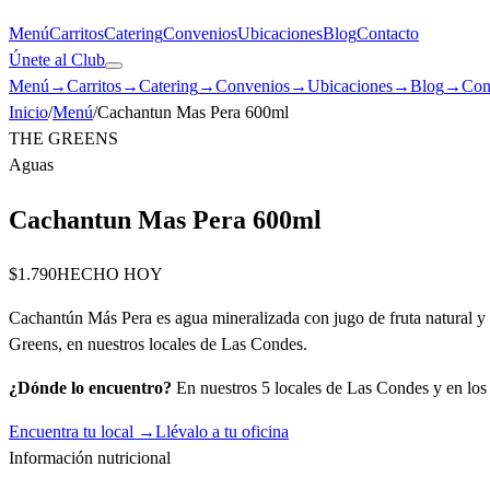
Menú
Carritos
Catering
Convenios
Ubicaciones
Blog
Contacto
Únete al Club
Menú
→
Carritos
→
Catering
→
Convenios
→
Ubicaciones
→
Blog
→
Con
Inicio
/
Menú
/
Cachantun Mas Pera 600ml
THE GREENS
Aguas
Cachantun Mas Pera 600ml
$1.790
HECHO HOY
Cachantún Más Pera es agua mineralizada con jugo de fruta natural y e
Greens, en nuestros locales de Las Condes.
¿Dónde lo encuentro?
En nuestros 5 locales de Las Condes y en los c
Encuentra tu local →
Llévalo a tu oficina
Información nutricional