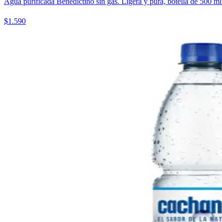
Agua purificada Benedictino sin gas. Ligera y pura, botella de 500 ml
$1.590