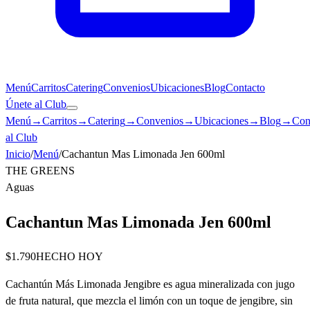
Menú
Carritos
Catering
Convenios
Ubicaciones
Blog
Contacto
Únete al Club
Menú
→
Carritos
→
Catering
→
Convenios
→
Ubicaciones
→
Blog
→
Con
al Club
Inicio
/
Menú
/
Cachantun Mas Limonada Jen 600ml
THE GREENS
Aguas
Cachantun Mas Limonada Jen 600ml
$1.790
HECHO HOY
Cachantún Más Limonada Jengibre es agua mineralizada con jugo
de fruta natural, que mezcla el limón con un toque de jengibre, sin