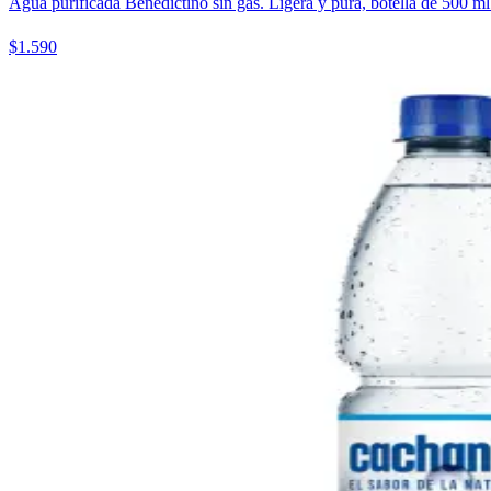
Agua purificada Benedictino sin gas. Ligera y pura, botella de 500 ml
$1.590