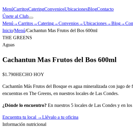
Menú
Carritos
Catering
Convenios
Ubicaciones
Blog
Contacto
Únete al Club
Menú
→
Carritos
→
Catering
→
Convenios
→
Ubicaciones
→
Blog
→
Con
Inicio
/
Menú
/
Cachantun Mas Frutos del Bos 600ml
THE GREENS
Aguas
Cachantun Mas Frutos del Bos 600ml
$1.790
HECHO HOY
Cachantún Más Frutos del Bosque es agua mineralizada con jugo de fruta
encuentras en The Greens, en nuestros locales de Las Condes.
¿Dónde lo encuentro?
En nuestros 5 locales de Las Condes y en los c
Encuentra tu local →
Llévalo a tu oficina
Información nutricional