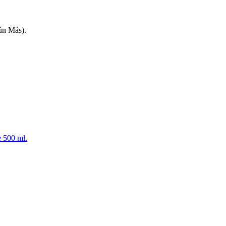
ún Más).
e 500 ml.