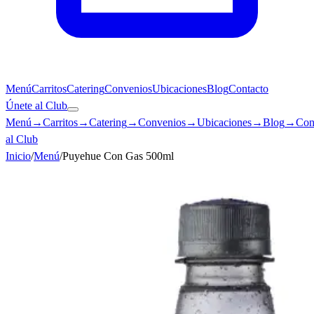
Menú
Carritos
Catering
Convenios
Ubicaciones
Blog
Contacto
Únete al Club
Menú
→
Carritos
→
Catering
→
Convenios
→
Ubicaciones
→
Blog
→
Con
al Club
Inicio
/
Menú
/
Puyehue Con Gas 500ml