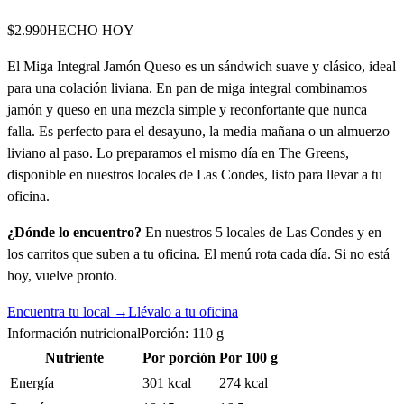
$2.990
HECHO HOY
El Miga Integral Jamón Queso es un sándwich suave y clásico, ideal
para una colación liviana. En pan de miga integral combinamos
jamón y queso en una mezcla simple y reconfortante que nunca
falla. Es perfecto para el desayuno, la media mañana o un almuerzo
liviano al paso. Lo preparamos el mismo día en The Greens,
disponible en nuestros locales de Las Condes, listo para llevar a tu
oficina.
¿Dónde lo encuentro?
En nuestros 5 locales de Las Condes y en
los carritos que suben a tu oficina. El menú rota cada día. Si no está
hoy, vuelve pronto.
Encuentra tu local →
Llévalo a tu oficina
Información nutricional
Porción:
110
g
Nutriente
Por porción
Por 100 g
Energía
301 kcal
274 kcal