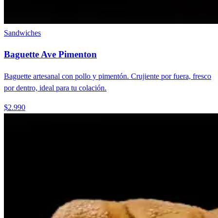
Sandwiches
Baguette Ave Pimenton
Baguette artesanal con pollo y pimentón. Crujiente por fuera, fresco
por dentro, ideal para tu colación.
$2.990