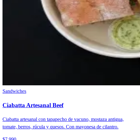
Sandwiches
Ciabatta Artesanal Beef
Ciabatta artesanal con tapapecho de vacuno, mostaza antigua,
tomate, berros, rúcula y quesos. Con mayonesa de cilantro.
$7.990