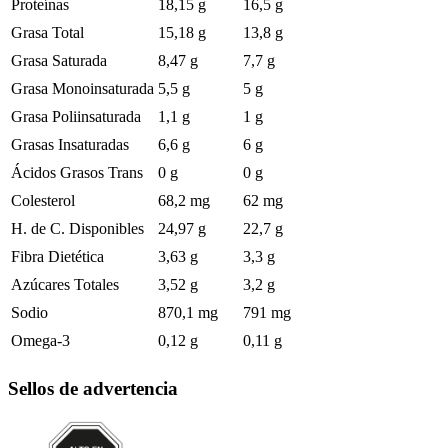
Proteínas
18,15 g
16,5 g
Grasa Total
15,18 g
13,8 g
Grasa Saturada
8,47 g
7,7 g
Grasa Monoinsaturada
5,5 g
5 g
Grasa Poliinsaturada
1,1 g
1 g
Grasas Insaturadas
6,6 g
6 g
Ácidos Grasos Trans
0 g
0 g
Colesterol
68,2 mg
62 mg
H. de C. Disponibles
24,97 g
22,7 g
Fibra Dietética
3,63 g
3,3 g
Azúcares Totales
3,52 g
3,2 g
Sodio
870,1 mg
791 mg
Omega-3
0,12 g
0,11 g
Sellos de advertencia