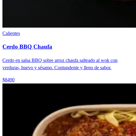
Calientes
Cerdo BBQ Chaufa
Cerdo en salsa BBQ sobre arroz chaufa salteado al wok con
verduras, huevo y sésamo. Contundente y lleno de sabor.
$8490