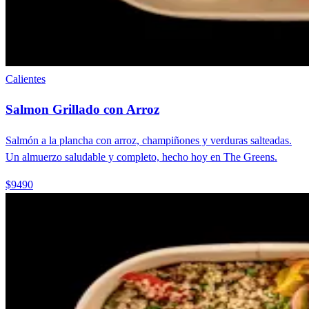
Calientes
Salmon Grillado con Arroz
Salmón a la plancha con arroz, champiñones y verduras salteadas.
Un almuerzo saludable y completo, hecho hoy en The Greens.
$9490