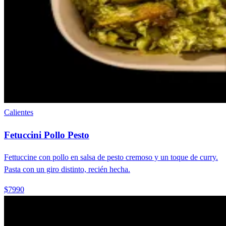
Calientes
Fetuccini Pollo Pesto
Fettuccine con pollo en salsa de pesto cremoso y un toque de curry.
Pasta con un giro distinto, recién hecha.
$7990