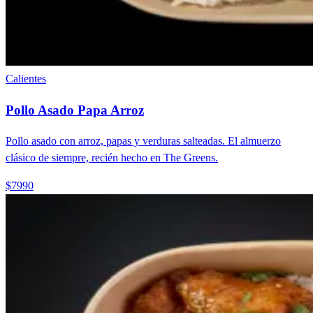
Calientes
Pollo Asado Papa Arroz
Pollo asado con arroz, papas y verduras salteadas. El almuerzo
clásico de siempre, recién hecho en The Greens.
$7990