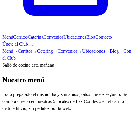
Menú
Carritos
Catering
Convenios
Ubicaciones
Blog
Contacto
Únete al Club
Menú
→
Carritos
→
Catering
→
Convenios
→
Ubicaciones
→
Blog
→
Con
al Club
Salió de cocina esta mañana
Nuestro menú
Todo preparado el mismo día y sumamos platos nuevos seguido. Se
compra directo en nuestros 5 locales de Las Condes o en el carrito
de tu edificio, sin pedidos por la web.