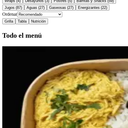
Wraps
(
4
)
Desayunos
(
3
)
Postres
(
5
)
Barritas y Snacks
(
59
)
Jugos
(
87
)
Aguas
(
27
)
Gaseosas
(
27
)
Energizantes
(
22
)
Ordenar
Grilla
Tabla
Nutrición
Todo el menú