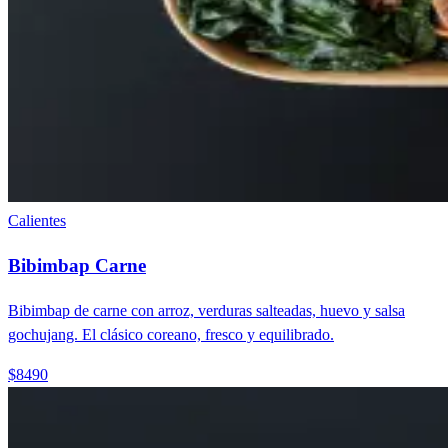
Calientes
Bibimbap Carne
Bibimbap de carne con arroz, verduras salteadas, huevo y salsa
gochujang. El clásico coreano, fresco y equilibrado.
$8490