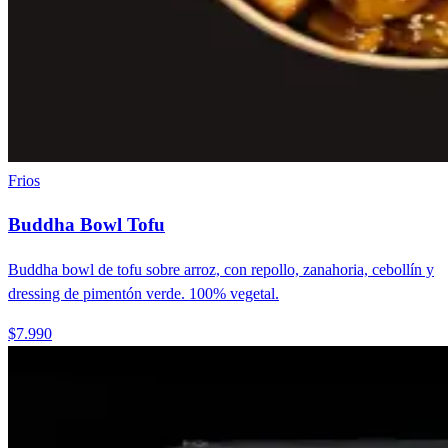
Frios
Buddha Bowl Tofu
Buddha bowl de tofu sobre arroz, con repollo, zanahoria, cebollín y
dressing de pimentón verde. 100% vegetal.
$7.990