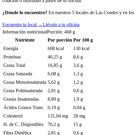
colación o disfrútalo a pasos de tu oficina.
¿Dónde lo encuentro?
En nuestros 5 locales de Las Condes y en los c
Encuentra tu local →
Llévalo a tu oficina
Información nutricional
Porción:
468
g
Nutriente
Por porción
Por 100 g
Energía
608 kcal
130 kcal
Proteínas
40,25 g
8,6 g
Grasa Total
16,85 g
3,6 g
Grasa Saturada
6,08 g
1,3 g
Grasa Monoinsaturada
5,62 g
1,2 g
Grasa Poliinsaturada
2,81 g
0,6 g
Grasas Insaturadas
8,89 g
1,9 g
Ácidos Grasos Trans
0,19 g
0,04 g
Colesterol
131,04 mg
28 mg
H. de C. Disponibles
70,2 g
15 g
Fibra Dietética
2,81 g
0,6 g