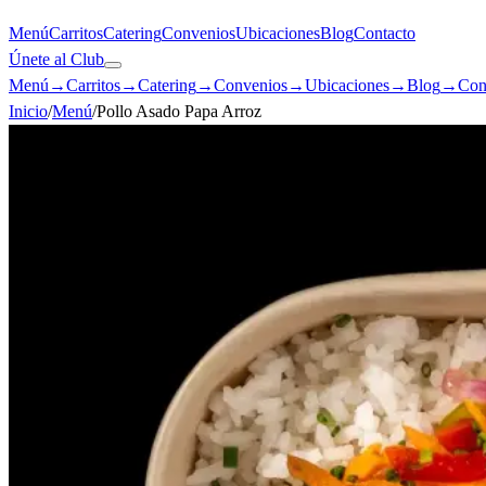
Menú
Carritos
Catering
Convenios
Ubicaciones
Blog
Contacto
Únete al Club
Menú
→
Carritos
→
Catering
→
Convenios
→
Ubicaciones
→
Blog
→
Con
Inicio
/
Menú
/
Pollo Asado Papa Arroz