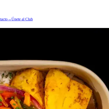
tacto
→
Únete al Club